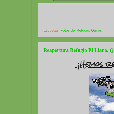
Etiquetas:
Fotos del Refugio
,
Quiros
Reapertura Refugio El Llano, 
¡Hemos
re