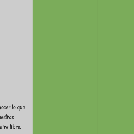
nocer lo que
uestras
aire libre.