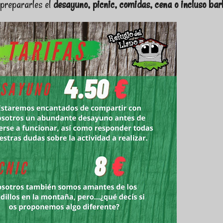
prepararles el
desayuno, picnic, comidas, cena o incluso ba