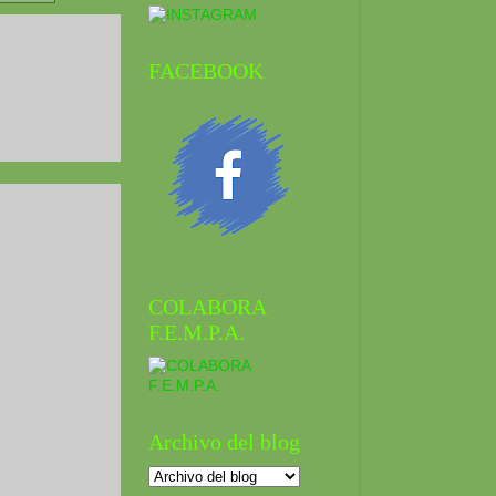
FACEBOOK
COLABORA
F.E.M.P.A.
Archivo del blog