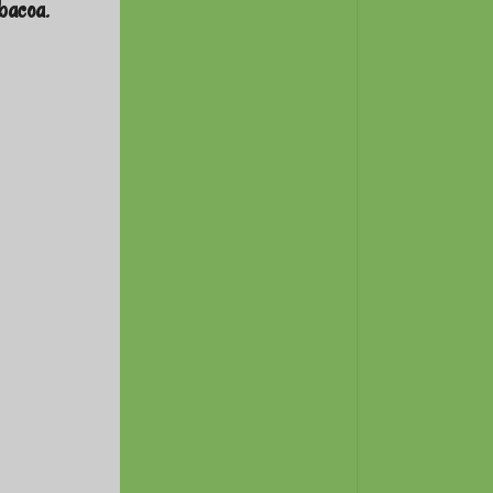
rbacoa
.